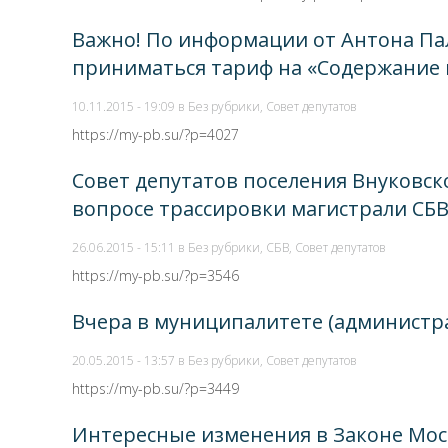
Важно! По информации от Антона Пале
приниматься тариф на «Содержание и
10.11.2015 - 19:09 в
Без рубрики
,
Совет депутатов
https://my-pb.su/?p=4027
Совет депутатов поселения Внуковск
вопросе трассировки магистрали СБ
26.06.2015 - 15:11 в
Без рубрики
,
СБВ
,
Совет депутатов
https://my-pb.su/?p=3546
Вчера в муниципалитете (администр
20.05.2015 - 13:57 в
Без рубрики
,
Совет депутатов
https://my-pb.su/?p=3449
Интересные изменения в Законе Мос