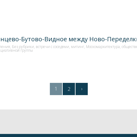
лнцево-Бутово-Видное между Ново-Переделк
ления
,
Без рубрики
,
встречи с соседями
,
митинг
,
Москомархитектура
,
обществ
циативной группы
1
›
2