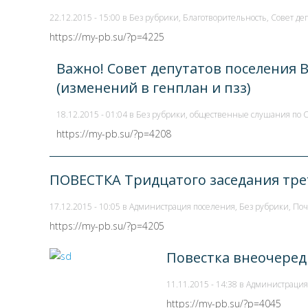
22.12.2015 - 15:00 в
Без рубрики
,
Благотворительность
,
Совет де
https://my-pb.su/?p=4225
Важно! Совет депутатов поселения 
(изменений в генплан и пзз)
18.12.2015 - 01:04 в
Без рубрики
,
общественные слушания по 
https://my-pb.su/?p=4208
ПОВЕСТКА Тридцатого заседания трет
17.12.2015 - 10:05 в
Администрация поселения
,
Без рубрики
,
Поч
https://my-pb.su/?p=4205
Повестка внеочередн
11.11.2015 - 14:38 в
Администрация
https://my-pb.su/?p=4045