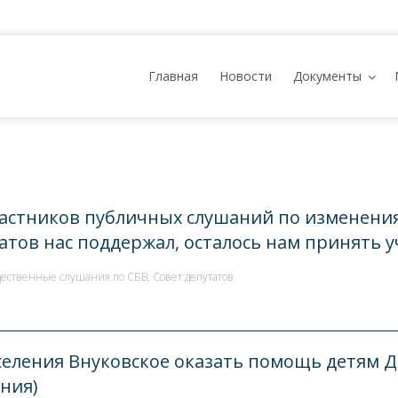
Главная
Новости
Документы
 участников публичных слушаний по изменени
татов нас поддержал, осталось нам принять 
ественные слушания по СБВ
,
Совет депутатов
еления Внуковское оказать помощь детям Д
ния)