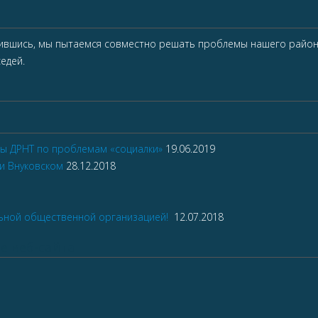
ившись, мы пытаемся совместно решать проблемы нашего района
едей.
вы ДРНТ по проблемам «социалки»
19.06.2019
и Внуковском
28.12.2018
льной общественной организацией!
12.07.2018
е веб-сайта