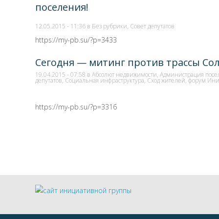
поселения!
12.05.2015 - 11:36 в
Без рубрики
,
Совет депутатов
https://my-pb.su/?p=3433
Сегодня — митинг против трассы Со
19.04.2015 - 07:58 в
Абсолют недвижимости
,
Администрация посе
депутатов
,
Социальная инфраструктура
,
Сход жителей
,
форум Ини
https://my-pb.su/?p=3316