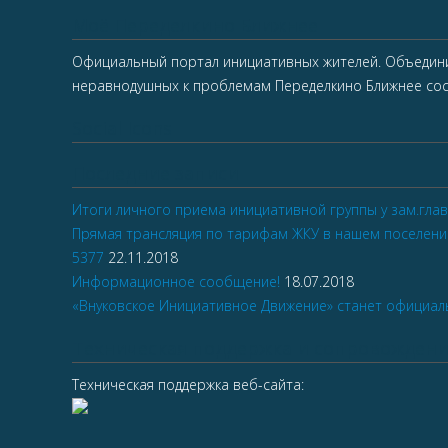
Моё Переделкино Ближнее
Официальный портал инициативных жителей. Объедин
неравнодушных к проблемам Переделкино Ближнее сос
Social Icons
Последние записи
Итоги личного приема инициативной группы у зам.гла
Прямая трансляция по тарифам ЖКУ в нашем поселени
5377
22.11.2018
Информационное сообщение!
18.07.2018
«Внуковское Инициативное Движение» станет официа
Техническая поддержка и сопровождени
Техническая поддержка веб-сайта: