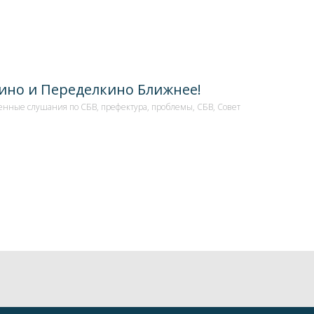
ино и Переделкино Ближнее!
енные слушания по СБВ
,
префектура
,
проблемы
,
СБВ
,
Совет