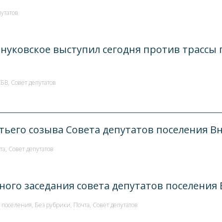
путатов
Внуковское выступил сегодня против трассы
СБВ
,
Совет депутатов
ьего созыва Совета депутатов поселения Вн
та
,
Совет депутатов
ого заседания совета депутатов поселения В
 поселения
,
Без рубрики
,
Почта
,
Совет депутатов