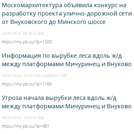
Москомархитектура объявила конкурс на
разработку проекта улично-дорожной сети
от Внуковского до Минского шоссе
26.09.2014 - 00:49 в
СБВ
https://my-pb.su/?p=1200
Информация по вырубке леса вдоль ж/д
между платформами Мичуринец и Внуково
24.09.2014 - 15:33 в
Без рубрики
,
СБВ
https://my-pb.su/?p=1186
Угроза начала вырубки леса вдоль ж/д
между платформами Мичуринец и Внуково
08.09.2014 - 14:03 в
СБВ
https://my-pb.su/?p=981