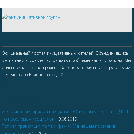
Моё Переделкино Ближнее
Официальный портал инициативных жителей. Объединившись,
мы пытаемся совместно решать проблемы нашего района. Мы
рады принять в свои ряды любых неравнодушных к проблемам
Переделкино Ближнее соседей.
Social Icons
Последние записи
Итоги личного приема инициативной группы у зам.главы ДРНТ
по проблемам «социалки»
19.06.2019
Прямая трансляция по тарифам ЖКУ в нашем поселении
Внуковском
28.12.2018