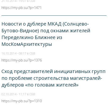
21.10.2014 - 19:07 в
СБВ
https://my-pb.su/?p=1471
Новости о дублере МКАД (Солнцево-
Бутово-Видное) под окнами жителей
Переделкино Ближнее из
МосКомАрхитектуры
16.10.2014 - 08:17 в
СБВ
https://my-pb.su/?p=1376
Сход представителей инициативных групп
по проблеме строительства магистралей-
дублеров «по головам жителей»
02.10.2014 - 11:17 в
СБВ
https://my-pb.su/?p=1310